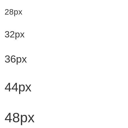
28px
32px
36px
44px
48px