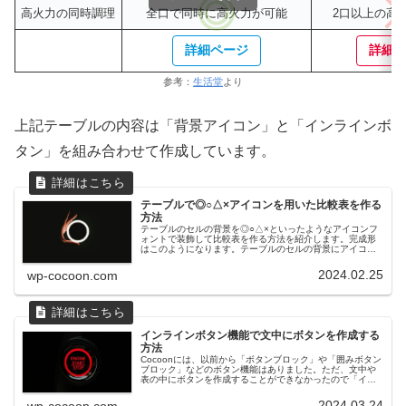
高火力の同時調理
全口で同時に高火力が可能
2口以上の高
詳細ページ
詳細
参考：
生活堂
より
上記テーブルの内容は「背景アイコン」と「インラインボ
タン」を組み合わせて作成しています。
テーブルで◎○△×アイコンを用いた比較表を作る
方法
テーブルのセルの背景を◎○△×といったようなアイコンフ
ォントで装飾して比較表を作る方法を紹介します。完成形
はこのようになります。テーブルのセルの背景にアイコン
を挿入する方法まずこのように比較表用のテーブルを作成
します。背景にアイコンを入れた...
2024.02.25
wp-cocoon.com
インラインボタン機能で文中にボタンを作成する
方法
Cocoonには、以前から「ボタンブロック」や「囲みボタン
ブロック」などのボタン機能はありました。ただ、文中や
表の中にボタンを作成することができなかったので「イン
ラインボタン機能」を追加しました。インラインボタン機
能の使い方まずは以下のよう...
2024.03.24
wp-cocoon.com