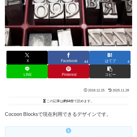
X
Facebook
はてブ
44
4
LINE
Pinterest
コピー
2018.12.25
2025.11.28
この記事は
約54分
で読めます。
Cocoon Blocksで現在利用できるデザインです。