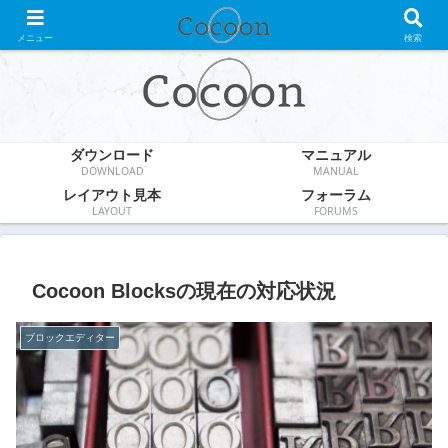
WordPress無料テーマ
メニュー
検索
ダウンロード
マニュアル
DOWNLOAD
MANUAL
レイアウト見本
フォーラム
LAYOUT
FORUMS
Cocoon Blocksの現在の対応状況
ブロックエディター