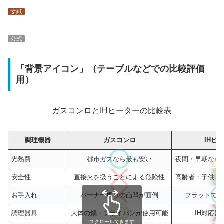
文献
公式
「背景アイコン」（テーブルなどでの比較評価
用）
ガスコンロとIHヒーターの比較表
調理機器
ガスコンロ
IHヒ
光熱費
都市ガスなら最も安い
夜間・早朝なら
安全性
直接火を扱うことによる危険性
高齢者・子供・
お手入れ
バーナー周りの凸凹が面倒
フラットで掃
調理器具
大体の鍋・フライパンが使用可能
IH対応器
スクロールできます