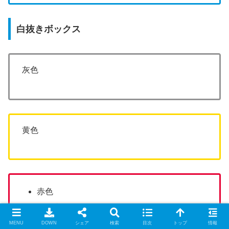
白抜きボックス
灰色
黄色
赤色
箇条書き
MENU
DOWN
シェア
検索
目次
トップ
情報