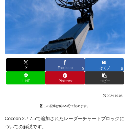
X
Facebook
はてブ
0
0
LINE
Pinterest
コピー
2024.10.06
この記事は
約223分
で読めます。
Cocoon 2.7.7.5で追加されたレーダーチャートブロックに
ついての解説です。