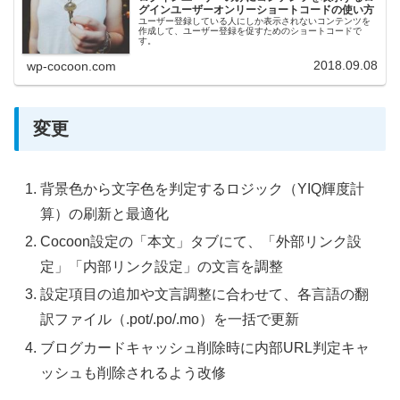
グインユーザーオンリーショートコードの使い方
ユーザー登録している人にしか表示されないコンテンツを
作成して、ユーザー登録を促すためのショートコードで
す。
2018.09.08
wp-cocoon.com
変更
背景色から文字色を判定するロジック（YIQ輝度計
算）の刷新と最適化
Cocoon設定の「本文」タブにて、「外部リンク設
定」「内部リンク設定」の文言を調整
設定項目の追加や文言調整に合わせて、各言語の翻
訳ファイル（.pot/.po/.mo）を一括で更新
ブログカードキャッシュ削除時に内部URL判定キャ
ッシュも削除されるよう改修