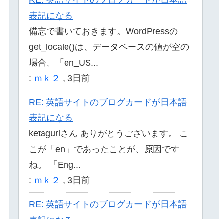
表記になる
備忘で書いておきます。WordPressの
get_locale()は、データベースの値が空の
場合、「en_US...
:
ｍｋ２
,
3日前
RE: 英語サイトのブログカードが日本語
表記になる
ketaguriさん ありがとうございます。 こ
こが「en」であったことが、原因です
ね。 「Eng...
:
ｍｋ２
,
3日前
RE: 英語サイトのブログカードが日本語