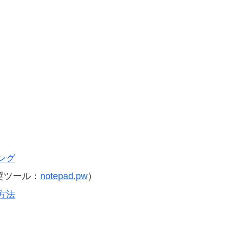
ング
奨ツール：
notepad.pw
）
方法