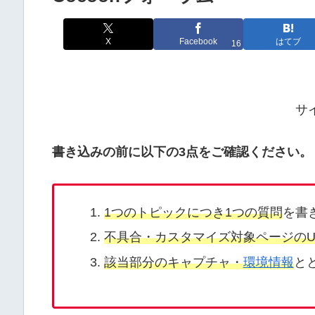
X
Facebook
はてブ
16
サ
書き込みの前に以下の3点をご確認ください。
1つのトピックにつき1つの質問
を書
不具合・カスタマイズ対象ページのU
該当部分のキャプチャ・
環境情報
と