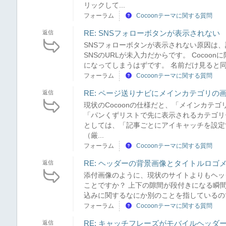
リックして...
フォーラム
Cocoonテーマに関する質問
RE: SNSフォローボタンが表示されない
返信
SNSフォローボタンが表示されない原因は、該
SNSのURLが未入力だからです。 Coco
になってしまうはずです。 名前だけ見ると同
フォーラム
Cocoonテーマに関する質問
RE: ページ送りナビにメインカテゴリの
返信
現状のCocoonの仕様だと、「メインカテ
「パンくずリストで先に表示されるカテゴリ
としては、「記事ごとにアイキャッチを設定
（厳...
フォーラム
Cocoonテーマに関する質問
RE: ヘッダーの背景画像とタイトルロゴ
返信
添付画像のように、現状のサイトよりもヘッ
ことですか？ 上下の隙間が段付きになる瞬
込みに関するなにか別のことを指しているので
フォーラム
Cocoonテーマに関する質問
RE: キャッチフレーズがモバイルヘッダ
返信