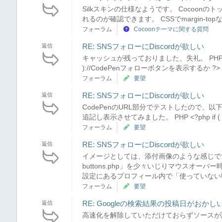
Silkスキンの仕様なようです。 Cocoo
れるのが確認できます。 CSSでmargin-
フォーラム
Cocoonテーマに関する質問
RE: SNSフォローにDiscordが欲しい
返信
キャッシュが残っておりました、失礼。 PHP <?php if 
)://CodePenフォローボタンを表示するか ?> <a hre
フォーラム
要望
RE: SNSフォローにDiscordが欲しい
返信
CodePenのURL部分でテストしたので、以下のよう
追記し表示させてみました。 PHP <?php if ( get_the
フォーラム
要望
RE: SNSフォローにDiscordが欲しい
返信
イメージとしては、添付画像のような感じですかね
buttons.php」を少々いじりマウスオーバー時
設定にあるプロフィール内で「使っていないUR
フォーラム
要望
RE: Googleの検索結果の投稿日がおかし
返信
高速化を解除していただけておらずソースが