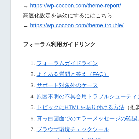
→
https://wp-cocoon.com/theme-report/
高速化設定を無効にするにはこちら。
→
https://wp-cocoon.com/theme-trouble/
フォーラム利用ガイドリンク
フォーラムガイドライン
よくある質問と答え（FAQ）
サポート対象外のケース
原因不明の不具合用トラブルシューティ
トピックにHTMLを貼り付ける方法
（推
真っ白画面でのエラーメッセージの確認
ブラウザ環境チェックツール