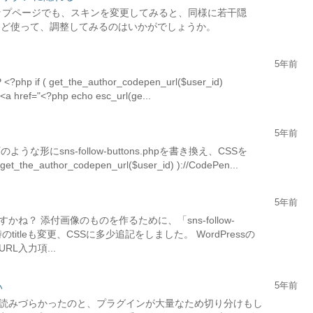
nのトップページでも、スキンを変更してみると、同様に若干隠
topなど使って、調整してみるのはいかがでしょうか。
5年前
( get_the_author_codepen_url($user_id)
f="<?php echo esc_url(ge...
5年前
な形にsns-follow-buttons.phpを書き換え、CSSを
_author_codepen_url($user_id) )://CodePen...
5年前
？ 添付画像のものを作るために、「sns-follow-
のtitleも変更、CSSに多少追記をしました。 WordPressの
L入力項...
5年前
い
読みづらかったのと、プラグインが大量なため切り分けもし