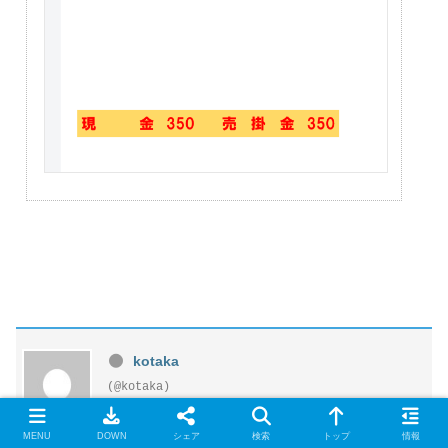
kotaka
(@kotaka)
Eminent Member
Registered
MENU
DOWN
シェア
検索
トップ
情報