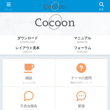
WordPress無料テーマ
メニュー
検索
ダウンロード
マニュアル
DOWNLOAD
MANUAL
レイアウト見本
フォーラム
LAYOUT
FORUMS
雑談
テーマの質問
なんでもOK
機能や動作について
不具合報告
要望