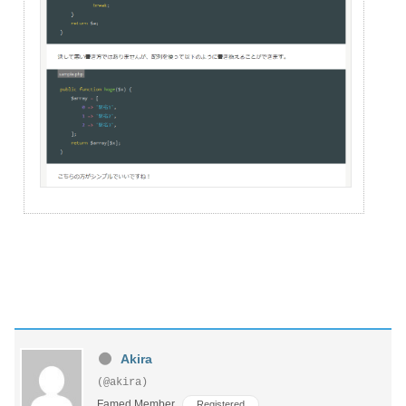
Akira
(@akira)
Famed Member
Registered