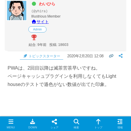
わいひら
(@yhira)
Illustrious Member
サイト
Admin
結合: 9年前
投稿: 18603
2020年2月20日 12:08
トピックスターター
PWAは、2回目以降は滅茶苦茶早いですね。
ページキャッシュプラグインを利用しなくてもLight
houseのテストで遜色がない数値が出てた印象。
MENU
DOWN
シェア
検索
トップ
情報