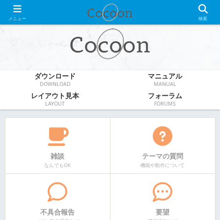
WordPress無料テーマ
メニュー
検索
ダウンロード
マニュアル
DOWNLOAD
MANUAL
レイアウト見本
フォーラム
LAYOUT
FORUMS
雑談
テーマの質問
なんでもOK
機能や動作について
不具合報告
要望