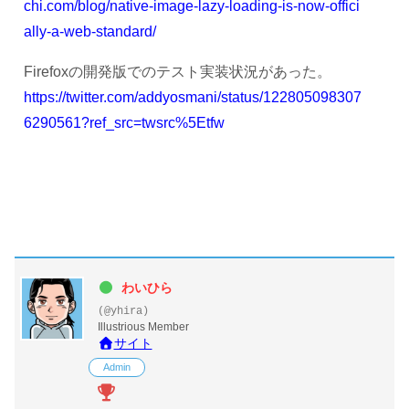
chi.com/blog/native-image-lazy-loading-is-now-offici
ally-a-web-standard/
Firefoxの開発版でのテスト実装状況があった。
https://twitter.com/addyosmani/status/122805098307
6290561?ref_src=twsrc%5Etfw
わいひら
(@yhira)
Illustrious Member
サイト
Admin