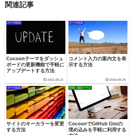
関連記事
テーマ設定
テーマ設定
Cocoonテーマをダッシュ
コメント入力の案内文を表
ボードの更新機能で手軽に
示する方法
アップデートする方法
2021.06.21
2018.08.28
テーマ設定
投稿・固定ページ
サイトのキーカラーを変更
CocoonでGitHub Gistの
する方法
埋め込みを手軽に利用する