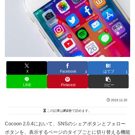
X
Facebook
はてブ
3
1
LINE
Pinterest
コピー
2019.12.20
この記事は
約2分
で読めます。
Cocoon 2.0.4において、SNSのシェアボタンとフォロー
ボタンを、表示するページのタイプごとに切り替える機能