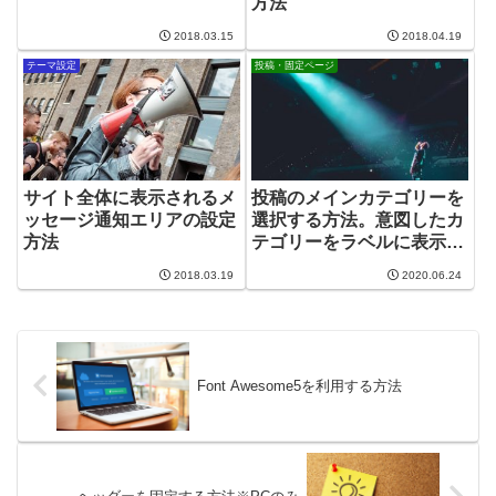
方法
2018.03.15
2018.04.19
テーマ設定
投稿・固定ページ
サイト全体に表示されるメ
投稿のメインカテゴリーを
ッセージ通知エリアの設定
選択する方法。意図したカ
方法
テゴリーをラベルに表示す
る設定。
2018.03.19
2020.06.24
Font Awesome5を利用する方法