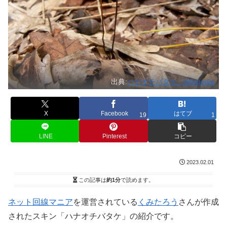
出典:
ハナオチバタケ - Wikipedia
X
Facebook
はてブ
19
1
LINE
Pinterest
コピー
2023.02.01
この記事は
約1分
で読めます。
ネット回線マニア
を運営されている
くみたろう
さんが作成
されたスキン「ハナオチバタケ」の紹介です。