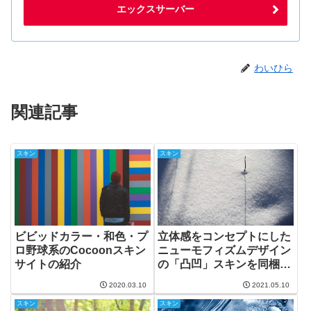
エックスサーバー
わいひら
関連記事
スキン
スキン
ビビッドカラー・和色・プ
立体感をコンセプトにした
ロ野球系のCocoonスキン
ニューモフィズムデザイン
サイトの紹介
の「凸凹」スキンを同梱追
加
2020.03.10
2021.05.10
スキン
スキン