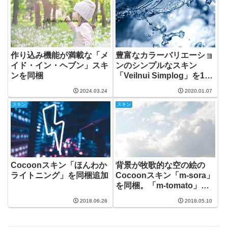
作り込み機能が満載な「メ
豊富なカラーバリエーショ
イド・イン・ヘブン」スキ
ンのシンプルなスキン
ンを同梱
「Veilnui Simplog」を10
種類追加＋α
2024.03.24
2020.01.07
スキン
スキン
Cocoonスキン「ほんわか
背景が牧歌的な空の絵の
ライトニング」を同梱追加
Cocoonスキン「m-sora」
を同梱。「m-tomato」も
追加。
2018.06.26
2018.05.10