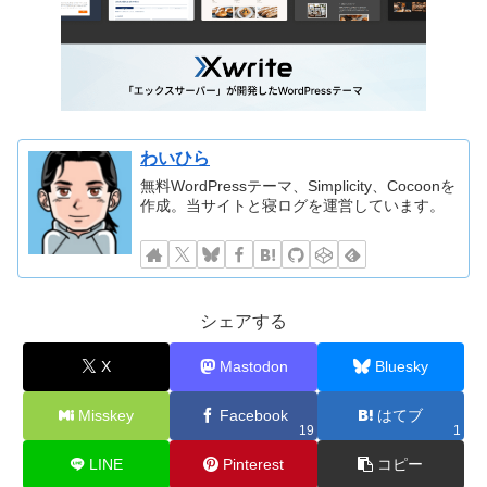
わいひら
無料WordPressテーマ、Simplicity、Cocoonを
作成。当サイトと寝ログを運営しています。
シェアする
X
Mastodon
Bluesky
Misskey
Facebook
はてブ
19
1
LINE
Pinterest
コピー