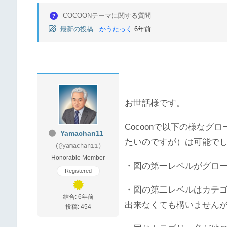
COCOONテーマに関する質問
最新の投稿
:
かうたっく
6年前
お世話様です。
Cocoonで以下の様な
Yamachan11
たいのですが）は可能で
(@yamachan11)
Honorable Member
・図の第一レベルがグロ
Registered
・図の第二レベルはカテ
結合: 6年前
出来なくても構いません
投稿: 454