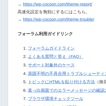
→
https://wp-cocoon.com/theme-report/
高速化設定を無効にするにはこちら。
→
https://wp-cocoon.com/theme-trouble/
フォーラム利用ガイドリンク
フォーラムガイドライン
よくある質問と答え（FAQ）
サポート対象外のケース
原因不明の不具合用トラブルシューティ
トピックにHTMLを貼り付ける方法
（推
真っ白画面でのエラーメッセージの確認
ブラウザ環境チェックツール