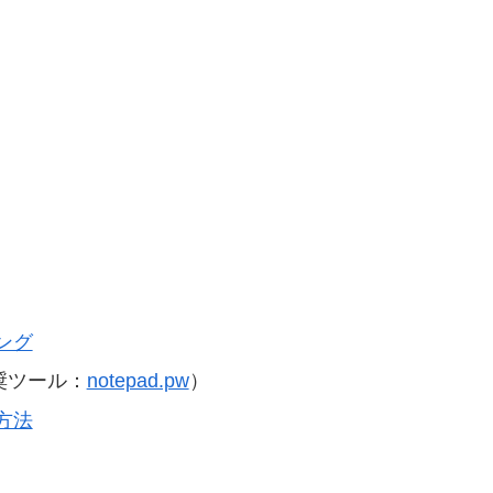
ング
奨ツール：
notepad.pw
）
方法