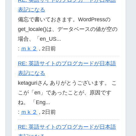
表記になる
備忘で書いておきます。WordPressの
get_locale()は、データベースの値が空の
場合、「en_US...
:
ｍｋ２
,
2日前
RE: 英語サイトのブログカードが日本語
表記になる
ketaguriさん ありがとうございます。 こ
こが「en」であったことが、原因です
ね。 「Eng...
:
ｍｋ２
,
2日前
RE: 英語サイトのブログカードが日本語