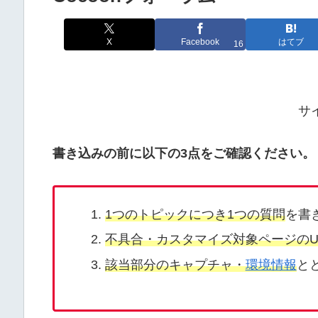
X
Facebook
はてブ
16
サ
書き込みの前に以下の3点をご確認ください。
1つのトピックにつき1つの質問
を書
不具合・カスタマイズ対象ページのU
該当部分のキャプチャ・
環境情報
と