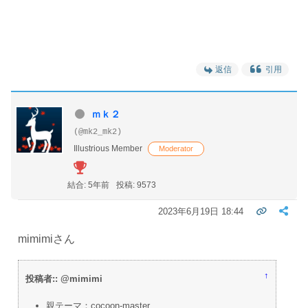
返信
引用
ｍｋ２
(@mk2_mk2)
Illustrious Member
Moderator
結合: 5年前
投稿: 9573
2023年6月19日 18:44
mimimiさん
↑
投稿者:: @mimimi
親テーマ：cocoon-master