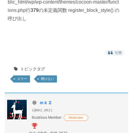
blic_html/wp/wp-content/themes/cocoon-master/funct
ions.php
行
379
の未定義関数 register_block_style() の
呼び出し
引用
トピックタグ
エラー
開けない
ｍｋ２
(@mk2_mk2)
Illustrious Member
Moderator