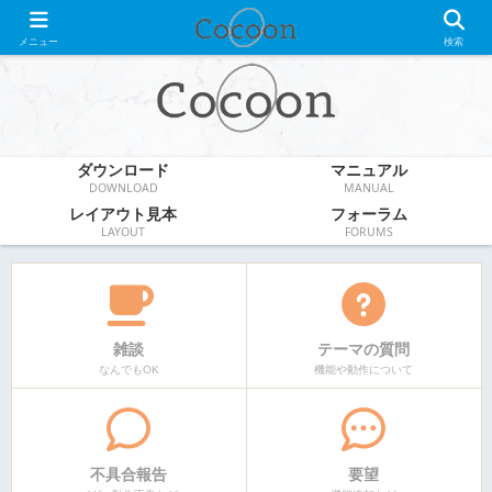
WordPress無料テーマ
メニュー
検索
ダウンロード
マニュアル
DOWNLOAD
MANUAL
レイアウト見本
フォーラム
LAYOUT
FORUMS
雑談
テーマの質問
なんでもOK
機能や動作について
不具合報告
要望