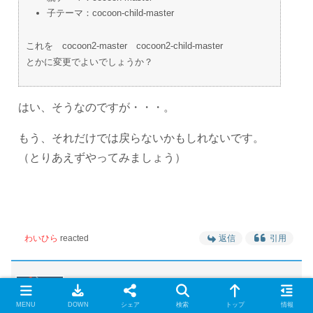
子テーマ：cocoon-child-master
これを cocoon2-master cocoon2-child-master
とかに変更でよいでしょうか？
はい、そうなのですが・・・。
もう、それだけでは戻らないかもしれないです。
（とりあえずやってみましょう）
わいひら
reacted
返信
引用
ｍｋ２
(@mk2_mk2)
MENU
DOWN
シェア
検索
トップ
情報