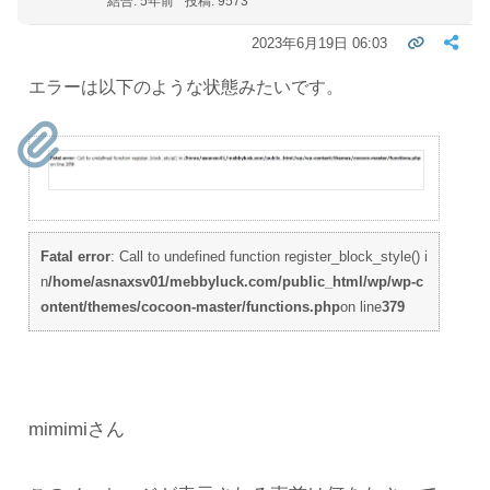
結合: 5年前
投稿: 9573
2023年6月19日 06:03
エラーは以下のような状態みたいです。
Fatal error
: Call to undefined function register_block_style() i
n
/home/asnaxsv01/mebbyluck.com/public_html/wp/wp-c
ontent/themes/cocoon-master/functions.php
on line
379
mimimiさん