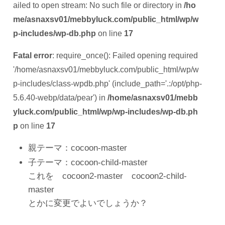
ailed to open stream: No such file or directory in
/ho
me/asnaxsv01/mebbyluck.com/public_html/wp/w
p-includes/wp-db.php
on line
17
Fatal error
: require_once(): Failed opening required
'/home/asnaxsv01/mebbyluck.com/public_html/wp/w
p-includes/class-wpdb.php' (include_path='.:/opt/php-
5.6.40-webp/data/pear') in
/home/asnaxsv01/mebb
yluck.com/public_html/wp/wp-includes/wp-db.ph
p
on line
17
親テーマ：cocoon-master
子テーマ：cocoon-child-master
これを cocoon2-master cocoon2-child-
master
とかに変更でよいでしょうか？