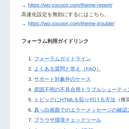
→
https://wp-cocoon.com/theme-report/
高速化設定を無効にするにはこちら。
→
https://wp-cocoon.com/theme-trouble/
フォーラム利用ガイドリンク
フォーラムガイドライン
よくある質問と答え（FAQ）
サポート対象外のケース
原因不明の不具合用トラブルシューティ
トピックにHTMLを貼り付ける方法
（推
真っ白画面でのエラーメッセージの確認
ブラウザ環境チェックツール