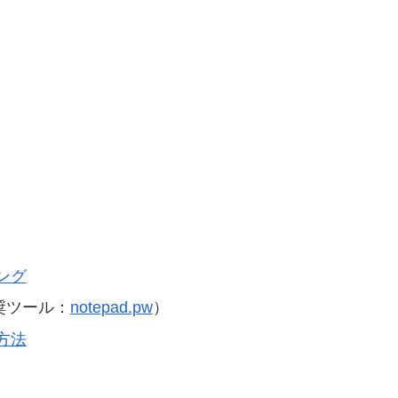
ング
奨ツール：
notepad.pw
）
方法