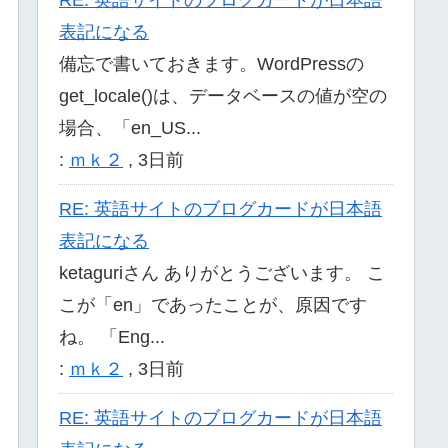
表記になる
備忘で書いておきます。WordPressの
get_locale()は、データベースの値が空の
場合、「en_US...
:
ｍｋ２
,
3日前
RE: 英語サイトのブログカードが日本語
表記になる
ketaguriさん ありがとうございます。 こ
こが「en」であったことが、原因です
ね。 「Eng...
:
ｍｋ２
,
3日前
RE: 英語サイトのブログカードが日本語