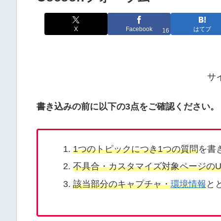
X
Facebook
はてブ
16
サ
書き込みの前に以下の3点をご確認ください。
1つのトピックにつき1つの質問
を書
不具合・カスタマイズ対象ページのU
該当部分のキャプチャ・
環境情報
と