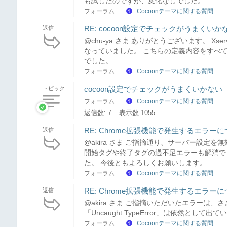
も試したのですが、変化なしでした。
フォーラム
Cocoonテーマに関する質問
RE: cocoon設定でチェックがうまくいか
返信
@chu-ya さま ありがとうございます。 X
なっていました。 こちらの定義内容をすべ
でした。
フォーラム
Cocoonテーマに関する質問
cocoon設定でチェックがうまくいかない
トピック
フォーラム
Cocoonテーマに関する質問
返信数: 7
表示数 1055
RE: Chrome拡張機能で発生するエラー
返信
@akira さま ご指摘通り、サーバー設定を
開始タグや終了タグの過不足エラーも解消で
た。 今後ともよろしくお願いします。
フォーラム
Cocoonテーマに関する質問
RE: Chrome拡張機能で発生するエラー
返信
@akira さま ご指摘いただいたエラーは
「Uncaught TypeError」は依然として出ている状
フォーラム
Cocoonテーマに関する質問