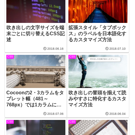
吹き出しの文字サイズを端
拡張スタイル「タブボック
末ごとに切り替えるCSS記
ス」のラベルを日本語化す
述
るカスタマイズ方法
2018.06.16
2018.07.10
CSS
CSS
Cocoonの2・3カラムをタ
吹き出しの冒頭を揃えて読
ブレット幅（481～
みやすさに特化するカスタ
768px）では1カラムには
マイズ方法
しないカスタマイズ方法
2018.07.06
2018.06.04
CSS
CSS