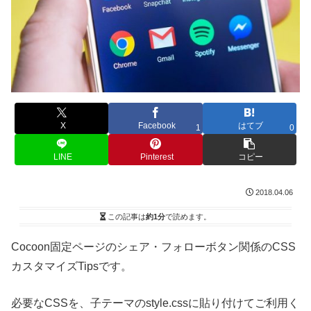
X
Facebook
はてブ
1
0
LINE
Pinterest
コピー
2018.04.06
この記事は
約1分
で読めます。
Cocoon固定ページのシェア・フォローボタン関係のCSS
カスタマイズTipsです。
必要なCSSを、子テーマのstyle.cssに貼り付けてご利用く