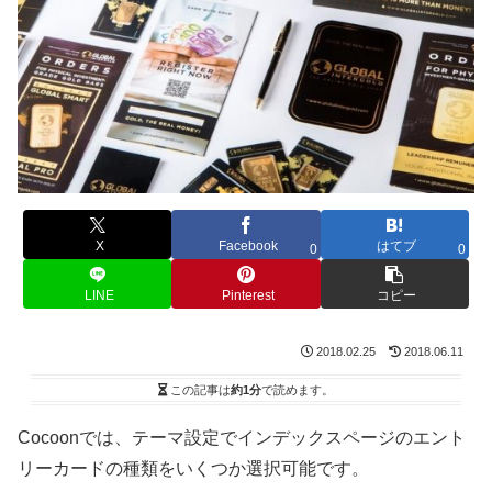
X
Facebook
はてブ
0
0
LINE
Pinterest
コピー
2018.02.25
2018.06.11
この記事は
約1分
で読めます。
Cocoonでは、テーマ設定でインデックスページのエント
リーカードの種類をいくつか選択可能です。