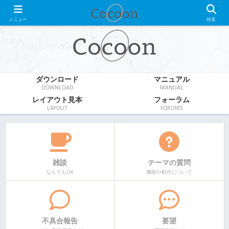
WordPress無料テーマ
メニュー
検索
ダウンロード
マニュアル
DOWNLOAD
MANUAL
レイアウト見本
フォーラム
LAYOUT
FORUMS
雑談
テーマの質問
なんでもOK
機能や動作について
不具合報告
要望