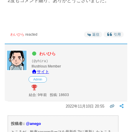
2度もコメント賜り、ありがとうございました。
わいひら
reacted
返信
引用
わいひら
(@yhira)
Illustrious Member
サイト
Admin
結合: 9年前
投稿: 18603
2022年11月10日 20:55
投稿者::
@anego
ところが、昨夜cocoonテーマを最新(5.2)に更新したところ…