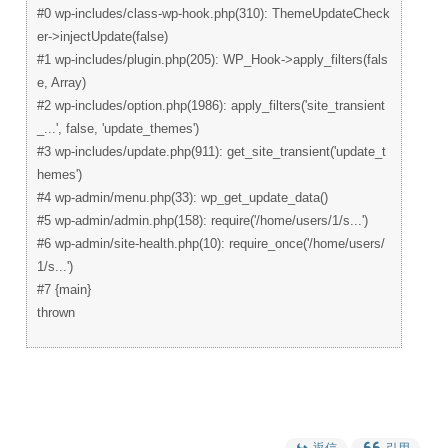
#0 wp-includes/class-wp-hook.php(310): ThemeUpdateCheck
er->injectUpdate(false)
#1 wp-includes/plugin.php(205): WP_Hook->apply_filters(fals
e, Array)
#2 wp-includes/option.php(1986): apply_filters('site_transient
_...', false, 'update_themes')
#3 wp-includes/update.php(911): get_site_transient('update_t
hemes')
#4 wp-admin/menu.php(33): wp_get_update_data()
#5 wp-admin/admin.php(158): require('/home/users/1/s...')
#6 wp-admin/site-health.php(10): require_once('/home/users/
1/s...')
#7 {main}
thrown
返信
引用