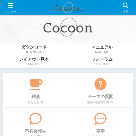
WordPress無料テーマ
メニュー
検索
ダウンロード
マニュアル
DOWNLOAD
MANUAL
レイアウト見本
フォーラム
LAYOUT
FORUMS
雑談
テーマの質問
なんでもOK
機能や動作について
不具合報告
要望