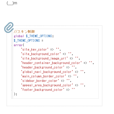
(__)m