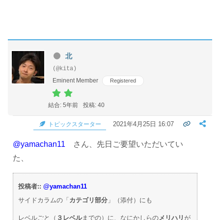
北
(@kita)
Eminent Member
Registered
結合: 5年前
投稿: 40
2021年4月25日 16:07
トピックスターター
@yamachan11
さん、先日ご要望いただいてい
た、
投稿者::
@yamachan11
サイドカラムの「
カテゴリ部分
」（添付）にも
レベルごと（
３レベル
までの）に、なにかしらの
メリハリ
が