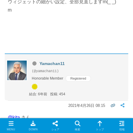
ウィジェットの細かい設定、全部見直しますm(_ _)
m
Yamachan11
(@yamachan11)
Honorable Member
Registered
結合: 6年前
投稿: 454
2021年4月26日 08:15
@kita
さん
お世話様です。
MENU
DOWN
シェア
検索
トップ
情報