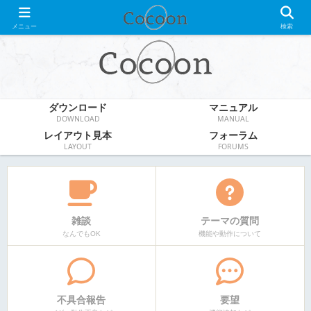
WordPress無料テーマ
メニュー
検索
ダウンロード
マニュアル
DOWNLOAD
MANUAL
レイアウト見本
フォーラム
LAYOUT
FORUMS
雑談
テーマの質問
なんでもOK
機能や動作について
不具合報告
要望