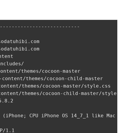
---------------------------

datuhibi.com 

datuhibi.com 

tent

cludes/

tent/themes/cocoon-master

ntent/themes/cocoon-child-master

ent/themes/cocoon-master/style.css

ent/themes/cocoon-child-master/style.css

.8.2

iPhone; CPU iPhone OS 14_7_1 like Mac OS X) A
1.1
