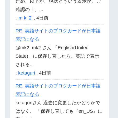
ため、以下が、現状どういう表示か、ご
確認の上、...
:
ｍｋ２
,
4日前
RE: 英語サイトのブログカードが日本語
表記になる
@mk2_mk2 さん 「English(United
State)」に保存し直したら、英語で表示
される...
:
ketaguri
,
4日前
RE: 英語サイトのブログカードが日本語
表記になる
ketaguriさん 過去に変更したかどうかで
ppleWebKit/605.1.15 (KHTML, like Gecko) Vers
はなく。 「保存し直しても『en_US』に