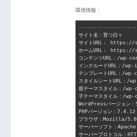
環境情報：
-------------------
サイト名：育つ日々

サイトURL： https://so
ホームURL： https://so
コンテンツURL：/wp-con
インクルードURL：/wp-in
テンプレートURL：/wp-con
スタイルシートURL：/wp-co
親テーマスタイル：/wp-cont
子テーマスタイル：/wp-cont
WordPressバージョン：5
PHPバージョン：7.4.12

ブラウザ：Mozilla/5.0 (
サーバーソフト：Apache

サーバープロトコル：HTTP/