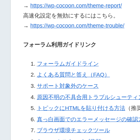
→
https://wp-cocoon.com/theme-report/
高速化設定を無効にするにはこちら。
→
https://wp-cocoon.com/theme-trouble/
フォーラム利用ガイドリンク
フォーラムガイドライン
よくある質問と答え（FAQ）
サポート対象外のケース
原因不明の不具合用トラブルシューティ
トピックにHTMLを貼り付ける方法
（推
真っ白画面でのエラーメッセージの確認
ブラウザ環境チェックツール