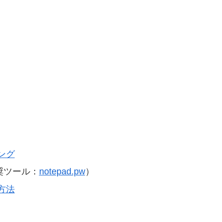
ング
奨ツール：
notepad.pw
）
方法