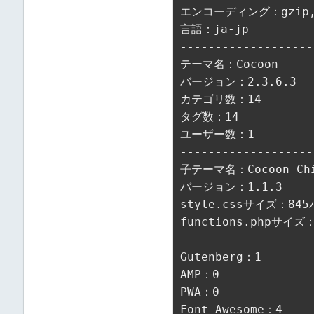
エンコーディング：gzip, d
言語：ja-jp

-------------------
テーマ名：Cocoon

バージョン：2.3.6.3

カテゴリ数：14

ユーザー数：1

-------------------
子テーマ名：Cocoon Chi
バージョン：1.1.3

functions.phpサイズ
-------------------
Gutenberg：1

AMP：0

PWA：0

Font Awesome：4
