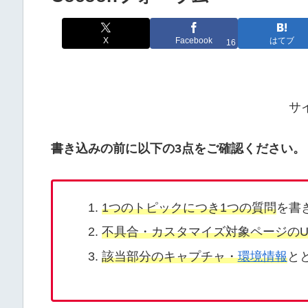
X
Facebook
はてブ
16
サ
書き込みの前に以下の3点をご確認ください。
1つのトピックにつき1つの質問
を書
不具合・カスタマイズ対象ページのU
該当部分のキャプチャ・
環境情報
と