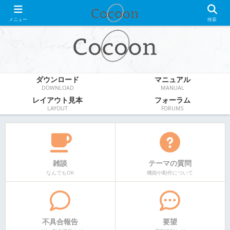
WordPress無料テーマ
メニュー
検索
ダウンロード
マニュアル
DOWNLOAD
MANUAL
レイアウト見本
フォーラム
LAYOUT
FORUMS
雑談
テーマの質問
なんでもOK
機能や動作について
不具合報告
要望