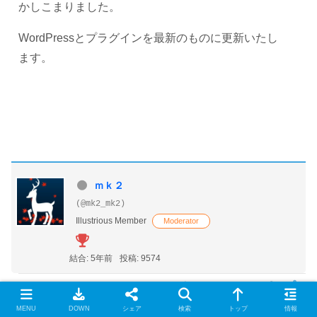
かしこまりました。
WordPressとプラグインを最新のものに更新いたし
ます。
ｍｋ２
(@mk2_mk2)
Illustrious Member
Moderator
結合: 5年前
投稿: 9574
2025年9月10日 01:28
MENU
DOWN
シェア
検索
トップ
情報
Harumakiさん