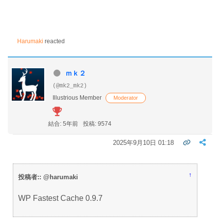
Harumaki
reacted
ｍｋ２
(@mk2_mk2)
Illustrious Member
Moderator
結合: 5年前
投稿: 9574
2025年9月10日 01:18
↑
投稿者:: @harumaki
WP Fastest Cache 0.9.7