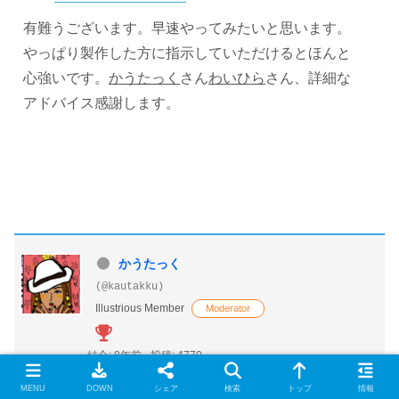
有難うございます。早速やってみたいと思います。
やっぱり製作した方に指示していただけるとほんと
心強いです。
かうたっく
さん
わいひら
さん、詳細な
アドバイス感謝します。
かうたっく
(@kautakku)
Illustrious Member
Moderator
結合: 8年前
投稿: 4770
2018年11月19日 05:24
MENU
DOWN
シェア
検索
トップ
情報