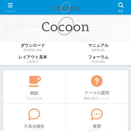
WordPress無料テーマ
メニュー
検索
ダウンロード
マニュアル
DOWNLOAD
MANUAL
レイアウト見本
フォーラム
LAYOUT
FORUMS
雑談
テーマの質問
なんでもOK
機能や動作について
不具合報告
要望