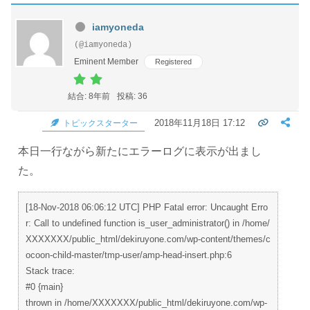
iamyoneda
(@iamyoneda)
Eminent Member
Registered
結合: 8年前
投稿: 36
2018年11月18日 17:12
トピックスターター
本日一行ながら新たにエラーログに表示が出まし
た。
[18-Nov-2018 06:06:12 UTC] PHP Fatal error: Uncaught Erro
r: Call to undefined function is_user_administrator() in /home/
XXXXXXX/public_html/dekiruyone.com/wp-content/themes/c
ocoon-child-master/tmp-user/amp-head-insert.php:6
Stack trace:
#0 {main}
thrown in /home/XXXXXXX/public_html/dekiruyone.com/wp-