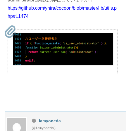
https://github.com/yhira/cocoon/blob/master/lib/utils.p
hp#L1474
iamyoneda
(@iamyoneda)