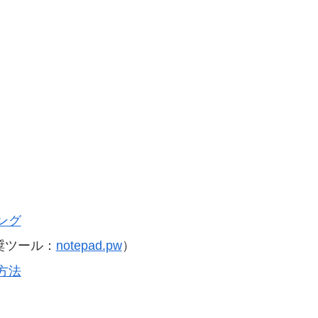
ング
奨ツール：
notepad.pw
）
方法