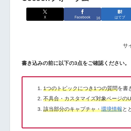
X
Facebook
はてブ
16
サ
書き込みの前に以下の3点をご確認ください。
1つのトピックにつき1つの質問
を書
不具合・カスタマイズ対象ページのU
該当部分のキャプチャ・
環境情報
と