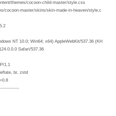
themes/cocoon-child-master/style.css
cocoon-master/skins/skin-made-in-heaven/style.c
.2
ws NT 10.0; Win64; x64) AppleWebKit/537.36 (KH
24.0.0.0 Safari/537.36
1.1
te, br, zstd
=0.8
-------------