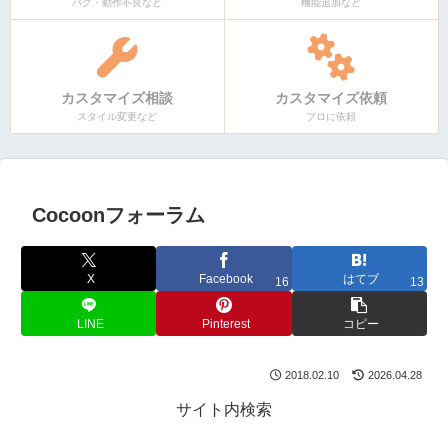
バグ・動作不良など
機能追加など
カスタマイズ相談
カスタマイズ依頼
スタイル変更など
プロに依頼
Cocoonフォーラム
X
Facebook
はてブ
16
13
LINE
Pinterest
コピー
2018.02.10
2026.04.28
サイト内検索