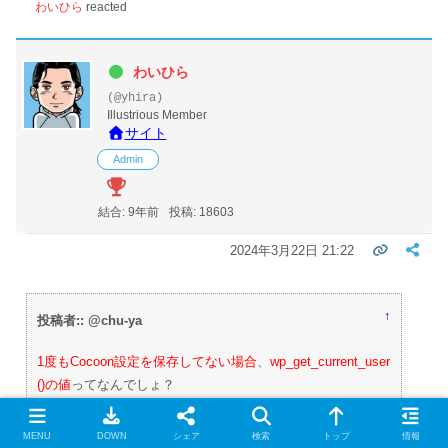
わいひら
reacted
わいひら
(@yhira)
Illustrious Member
サイト
Admin
結合: 9年前
投稿: 18603
2024年3月22日 21:22
↑
投稿者:: @chu-ya
1度もCocoon設定を保存してない場合
、
wp_get_current_user
()の値
ってなんでしょ？
MENU
DOWN
シェア
検索
トップ
情報