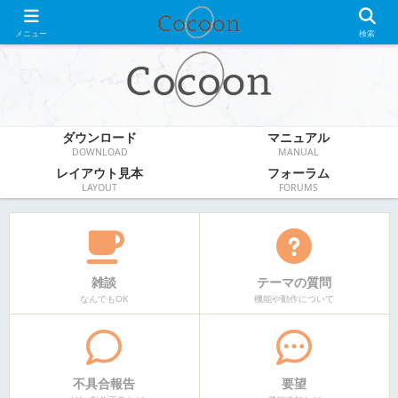
WordPress無料テーマ
メニュー
検索
ダウンロード
マニュアル
DOWNLOAD
MANUAL
レイアウト見本
フォーラム
LAYOUT
FORUMS
雑談
テーマの質問
なんでもOK
機能や動作について
不具合報告
要望