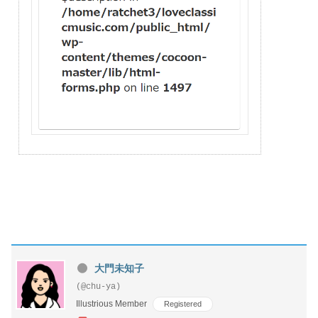
大門未知子
(@chu-ya)
Illustrious Member
Registered