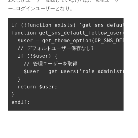
ー=ログインユーザーとなり。
if
 (!function_exists( 
'get_sns_default_fo
function
get_sns_default_follow_user
()
{

  $user = get_theme_option(OP_SNS_DEFAULT
// デフォルトユーザー保存なし?
if
 (!$user) {

// 管理ユーザーを取得
    $user = get_users(
'role=administrator
  }

return
 $user;

endif
;