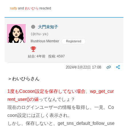
satty
and
わいひら
reacted
大門未知子
(@chu-ya)
Illustrious Member
Registered
結合: 4年前
投稿: 4597
2024年3月22日 17:08
＞わいひらさん
1度もCocoon設定を保存してない場合
、
wp_get_cur
rent_user()の値
ってなんでしょ？
現在のログインユーザーの情報を取得し、一見、Co
coon設定には正しく表示され。
しかし、保存しないと、
get_sns_default_follow_use