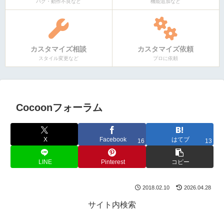
バグ・動作不良など
機能追加など
カスタマイズ相談
カスタマイズ依頼
スタイル変更など
プロに依頼
Cocoonフォーラム
X
Facebook
はてブ
16
13
LINE
Pinterest
コピー
2018.02.10
2026.04.28
サイト内検索