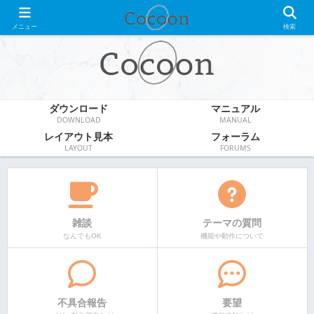
WordPress無料テーマ
メニュー
検索
ダウンロード
マニュアル
DOWNLOAD
MANUAL
レイアウト見本
フォーラム
LAYOUT
FORUMS
雑談
テーマの質問
なんでもOK
機能や動作について
不具合報告
要望