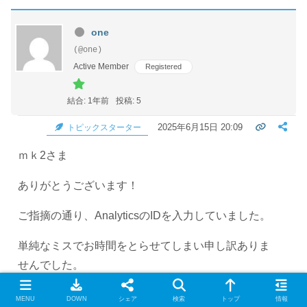
one
(@one)
Active Member
Registered
結合: 1年前
投稿: 5
2025年6月15日 20:09
トピックスターター
ｍｋ2さま
ありがとうございます！
ご指摘の通り、AnalyticsのIDを入力していました。
単純なミスでお時間をとらせてしまい申し訳ありま
せんでした。
本当に助かりました。
MENU
DOWN
シェア
検索
トップ
情報