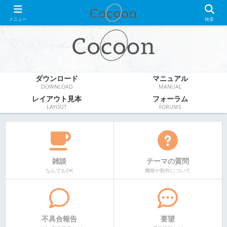
WordPress無料テーマ
メニュー
検索
ダウンロード
マニュアル
DOWNLOAD
MANUAL
レイアウト見本
フォーラム
LAYOUT
FORUMS
雑談
テーマの質問
なんでもOK
機能や動作について
不具合報告
要望