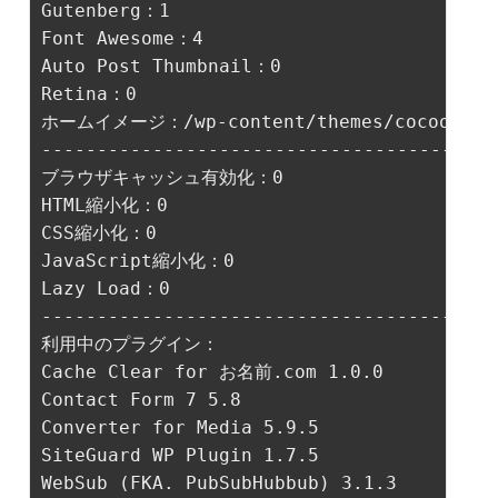
Gutenberg：1

Font Awesome：4

Auto Post Thumbnail：0

ホームイメージ：/wp-content/themes/cocoon-mast
-----------------------------------------
ブラウザキャッシュ有効化：0

HTML縮小化：0

CSS縮小化：0

Lazy Load：0

-----------------------------------------
利用中のプラグイン：

Cache Clear for お名前.com 1.0.0

Contact Form 7 5.8

Converter for Media 5.9.5

SiteGuard WP Plugin 1.7.5

WebSub (FKA. PubSubHubbub) 3.1.3
