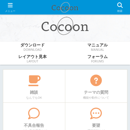
WordPress無料テーマ
メニュー
検索
ダウンロード
マニュアル
DOWNLOAD
MANUAL
レイアウト見本
フォーラム
LAYOUT
FORUMS
雑談
テーマの質問
なんでもOK
機能や動作について
不具合報告
要望