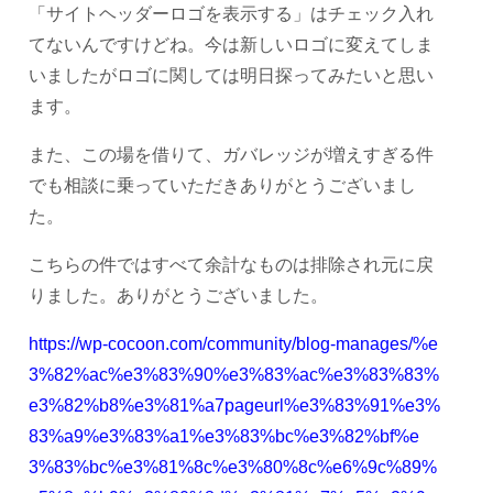
「サイトヘッダーロゴを表示する」はチェック入れ
てないんですけどね。今は新しいロゴに変えてしま
いましたがロゴに関しては明日探ってみたいと思い
ます。
また、この場を借りて、ガバレッジが増えすぎる件
でも相談に乗っていただきありがとうございまし
た。
こちらの件ではすべて余計なものは排除され元に戻
りました。ありがとうございました。
https://wp-cocoon.com/community/blog-manages/%e
3%82%ac%e3%83%90%e3%83%ac%e3%83%83%
e3%82%b8%e3%81%a7pageurl%e3%83%91%e3%
83%a9%e3%83%a1%e3%83%bc%e3%82%bf%e
3%83%bc%e3%81%8c%e3%80%8c%e6%9c%89%