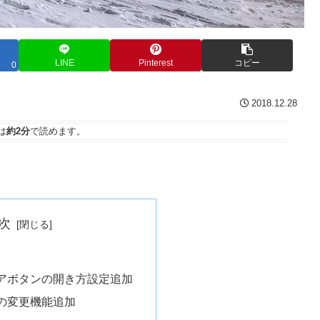
LINE
Pinterest
コピー
0
2018.12.28
は
約2分
で読めます。
次
アボタンの開き方設定追加
の変更機能追加