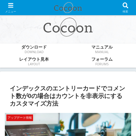
WordPress無料テーマ
メニュー
検索
ダウンロード
マニュアル
DOWNLOAD
MANUAL
レイアウト見本
フォーラム
LAYOUT
FORUMS
インデックスのエントリーカードでコメン
ト数が0の場合はカウントを非表示にする
カスタマイズ方法
アップデート情報