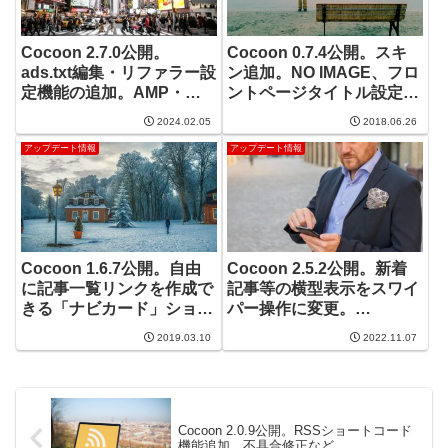
Cocoon 2.7.0公開。
Cocoon 0.7.4公開。スキ
ads.txt編集・リファラー設
ン追加。NO IMAGE、フロ
定機能の追加。AMP・
ントページタイトル設定項
PWA・HTML縮小化機能の
目追加。
2024.02.05
2018.06.26
廃止
アップデート情報
アップデート情報
Cocoon 1.6.7公開。自由
Cocoon 2.5.2公開。新着
に記事一覧リンクを作成で
記事等の横型表示をスワイ
きる「ナビカード」ショー
パー操作に変更。
トコードを追加。子テーマ
WordPress 6.1でプロフィ
2019.03.10
2022.11.07
でのマルチ言語対応。
ール画像が消える不具合修
正対応など。
Cocoon 2.0.9公開。RSSショートコード
機能追加。不具合修正など。