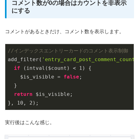
コメント数が0の場合はカウントを非表示
にする
コメントがあるときだけ、コメント数を表示します。
//インデックスエントリーカードのコメント表示制御
add_filter(
'entry_card_post_comment_count_
if
 (intval($count) < 
1
) {

    $is_visible = 
false
;

  }

return
 $is_visible;

}, 
10
, 
2
);
実行後はこんな感じ。