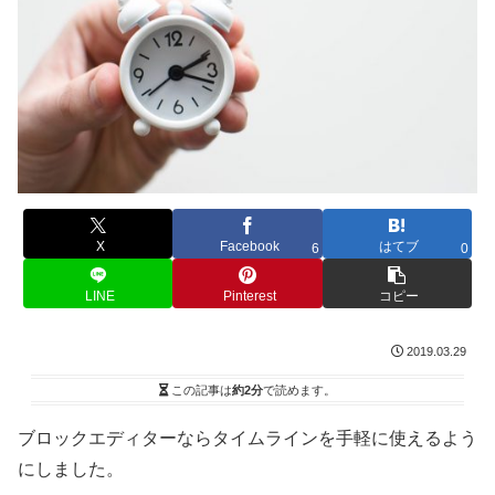
X
Facebook
はてブ
6
0
LINE
Pinterest
コピー
2019.03.29
この記事は
約2分
で読めます。
ブロックエディターならタイムラインを手軽に使えるよう
にしました。