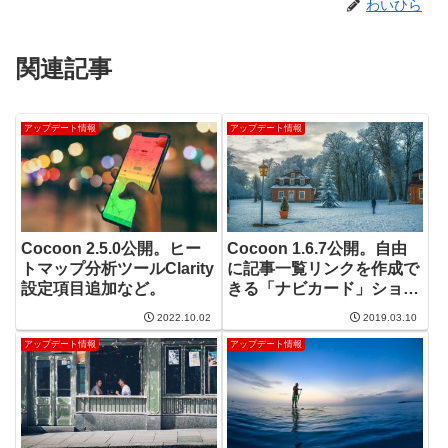
わいひら
関連記事
アップデート情報
アップデート情報
Cocoon 2.5.0公開。ヒー
Cocoon 1.6.7公開。自由
トマップ分析ツールClarity
に記事一覧リンクを作成で
設定項目追加など。
きる「ナビカード」ショー
トコードを追加。子テーマ
2022.10.02
2019.03.10
でのマルチ言語対応。
アップデート情報
アップデート情報