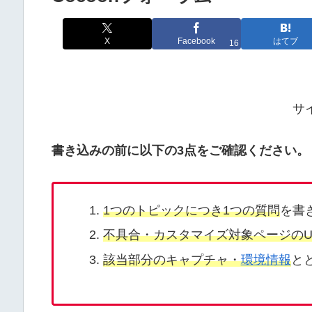
X
Facebook
はてブ
16
サ
書き込みの前に以下の3点をご確認ください。
1つのトピックにつき1つの質問
を書
不具合・カスタマイズ対象ページのU
該当部分のキャプチャ・
環境情報
と