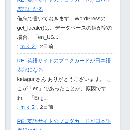
表記になる
備忘で書いておきます。WordPressの
get_locale()は、データベースの値が空の
場合、「en_US...
:
ｍｋ２
,
2日前
RE: 英語サイトのブログカードが日本語
表記になる
ketaguriさん ありがとうございます。 こ
こが「en」であったことが、原因です
ね。 「Eng...
:
ｍｋ２
,
2日前
RE: 英語サイトのブログカードが日本語