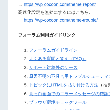
→
https://wp-cocoon.com/theme-report/
高速化設定を無効にするにはこちら。
→
https://wp-cocoon.com/theme-trouble/
フォーラム利用ガイドリンク
フォーラムガイドライン
よくある質問と答え（FAQ）
サポート対象外のケース
原因不明の不具合用トラブルシューティ
トピックにHTMLを貼り付ける方法
（推
真っ白画面でのエラーメッセージの確認
ブラウザ環境チェックツール