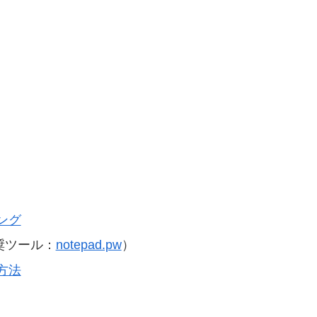
ング
奨ツール：
notepad.pw
）
方法