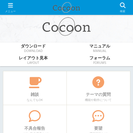
WordPress無料テーマ
メニュー
検索
ダウンロード
マニュアル
DOWNLOAD
MANUAL
レイアウト見本
フォーラム
LAYOUT
FORUMS
雑談
テーマの質問
なんでもOK
機能や動作について
不具合報告
要望