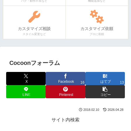
バグ・動作不良など
機能追加など
カスタマイズ相談
カスタマイズ依頼
スタイル変更など
プロに依頼
Cocoonフォーラム
X
Facebook
はてブ
16
13
LINE
Pinterest
コピー
2018.02.10
2026.04.28
サイト内検索