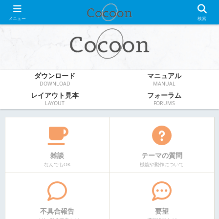
WordPress無料テーマ
メニュー
検索
ダウンロード
マニュアル
DOWNLOAD
MANUAL
レイアウト見本
フォーラム
LAYOUT
FORUMS
雑談
テーマの質問
なんでもOK
機能や動作について
不具合報告
要望