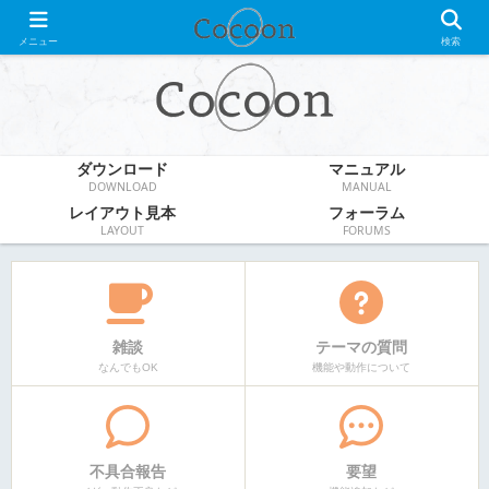
WordPress無料テーマ
メニュー
検索
ダウンロード
マニュアル
DOWNLOAD
MANUAL
レイアウト見本
フォーラム
LAYOUT
FORUMS
雑談
テーマの質問
なんでもOK
機能や動作について
不具合報告
要望