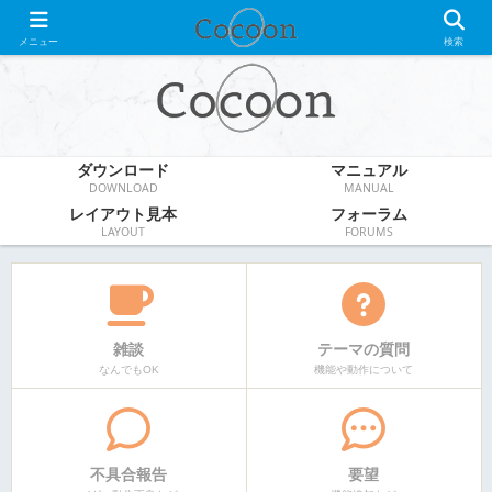
WordPress無料テーマ
メニュー
検索
ダウンロード
マニュアル
DOWNLOAD
MANUAL
レイアウト見本
フォーラム
LAYOUT
FORUMS
雑談
テーマの質問
なんでもOK
機能や動作について
不具合報告
要望