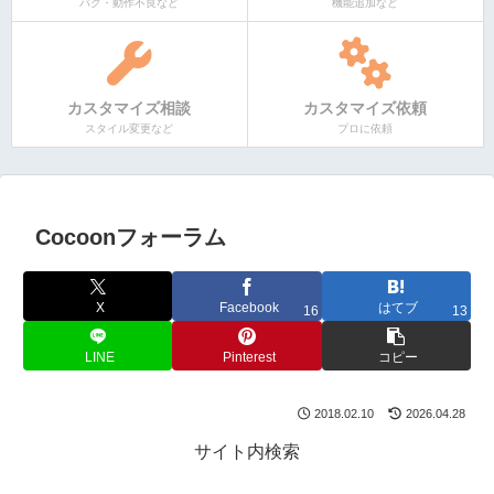
バグ・動作不良など
機能追加など
カスタマイズ相談
カスタマイズ依頼
スタイル変更など
プロに依頼
Cocoonフォーラム
X
Facebook
はてブ
16
13
LINE
Pinterest
コピー
2018.02.10
2026.04.28
サイト内検索