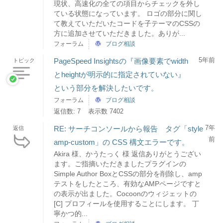
現状、高速化の全ての項目からチェックを外し
ている状態になっています。 ロゴの部分に関し
て教えていただいたコードを子テーマのCSSの
方に追加させていただきました。ありが...
フォーラム
ブログ相談
5年前
PageSpeed Insightsの『画像要素でwidth
トピック
とheightが明示的に指定されていない』
という部分を解決したいです。
フォーラム
ブログ相談
返信数: 7
表示数 7402
7年
RE: サーチコンソールから報告 タグ「style
返信
前
amp-custom」の CSS 構文エラーです。
Akira 様、かうたっく 様 返信ありがとうござい
ます。ご指摘いただきましたプラグインの
Simple Author BoxとCSSの部分を削除し、amp
テストをしたところ、有効なAMPページですと
の表示が出ました。Cocoonのウィジェットの
[C] プロフィールを使用することにします。 丁
寧かつ的...