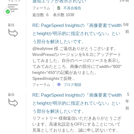
1年前
通知エリアが表示されない
トピック
フォーラム
不具合報告
返信数: 6
表示数 1038
5年
RE: PageSpeed Insightsの『画像要素でwidth
返信
前
とheightが明示的に指定されていない』とい
う部分を解決したいです。
@leafytree 様 ご返信ありがとうございます。
WordPressのバージョンを5.6.2にアップデート
してみました。自分のページのソースを表示し
てみてみたところ、画像の部分にてwidth="800"
height="450"の記載がありました。
SpeedInsightsで反映...
フォーラム
ブログ相談
5
RE: PageSpeed Insightsの『画像要素でwidth
返信
年
とheightが明示的に指定されていない』とい
前
う部分を解決したいです。
リフィトリー 様御返信いただきありがとうござ
います。高速化設定をOFFにすることについて
見落としておりました、誠に申し訳ないです。