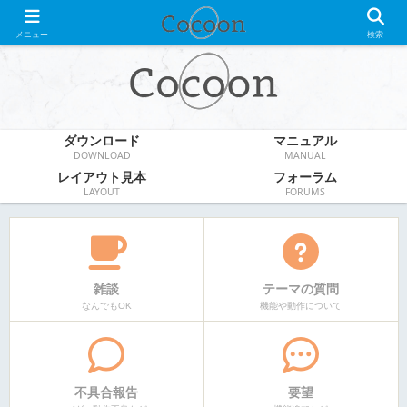
WordPress無料テーマ
メニュー
検索
ダウンロード
マニュアル
DOWNLOAD
MANUAL
レイアウト見本
フォーラム
LAYOUT
FORUMS
雑談
テーマの質問
なんでもOK
機能や動作について
不具合報告
要望