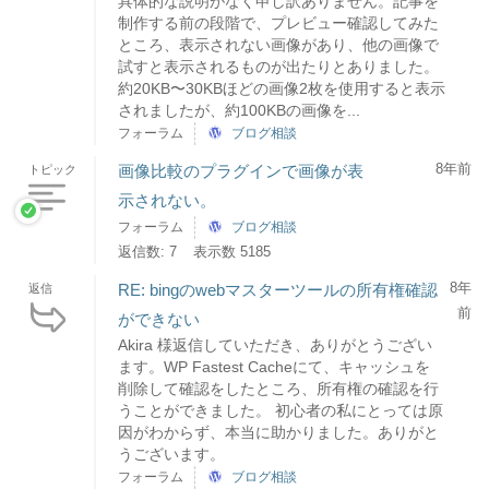
具体的な説明がなく申し訳ありません。記事を
制作する前の段階で、プレビュー確認してみた
ところ、表示されない画像があり、他の画像で
試すと表示されるものが出たりとありました。
約20KB〜30KBほどの画像2枚を使用すると表示
されましたが、約100KBの画像を...
フォーラム
ブログ相談
8年前
画像比較のプラグインで画像が表
トピック
示されない。
フォーラム
ブログ相談
返信数: 7
表示数 5185
8年
RE: bingのwebマスターツールの所有権確認
返信
前
ができない
Akira 様返信していただき、ありがとうござい
ます。WP Fastest Cacheにて、キャッシュを
削除して確認をしたところ、所有権の確認を行
うことができました。 初心者の私にとっては原
因がわからず、本当に助かりました。ありがと
うございます。
フォーラム
ブログ相談