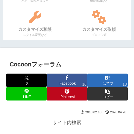
バグ・動作不良など
機能追加など
カスタマイズ相談
カスタマイズ依頼
スタイル変更など
プロに依頼
Cocoonフォーラム
X
Facebook
はてブ
16
13
LINE
Pinterest
コピー
2018.02.10
2026.04.28
サイト内検索