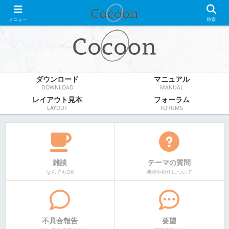
WordPress無料テーマ
メニュー
検索
ダウンロード
マニュアル
DOWNLOAD
MANUAL
レイアウト見本
フォーラム
LAYOUT
FORUMS
雑談
テーマの質問
なんでもOK
機能や動作について
不具合報告
要望