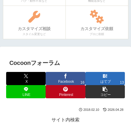
バグ・動作不良など
機能追加など
カスタマイズ相談
カスタマイズ依頼
スタイル変更など
プロに依頼
Cocoonフォーラム
X
Facebook
はてブ
16
13
LINE
Pinterest
コピー
2018.02.10
2026.04.28
サイト内検索