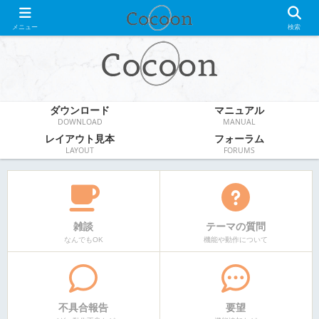
WordPress無料テーマ
メニュー
検索
ダウンロード
マニュアル
DOWNLOAD
MANUAL
レイアウト見本
フォーラム
LAYOUT
FORUMS
雑談
テーマの質問
なんでもOK
機能や動作について
不具合報告
要望