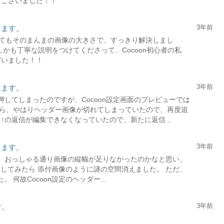
うございました！！
3年前
ります。
動かしてもそのまんまの画像の大きさで、すっきり解決しまし
しかも丁寧な説明をつけてくださって、Cocoon初心者の私
ざいました！！
3年前
ります。
を押してしまったのですが、Cocoon設定画面のプレビューでは
ら、やはりヘッダー画像が切れてしまっていたので、再度追
↑の返信が編集できなくなっていたので、新たに返信...
3年前
ります。
した。 おっしゃる通り画像の縦幅が足りなかったのかなと思い、
0にしてみたら 添付画像のように謎の空間消えました。 ただ、
 何故Cocoon設定のヘッダー...
3年前
す。