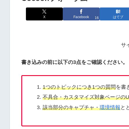
X
Facebook
はてブ
16
サ
書き込みの前に以下の3点をご確認ください。
1つのトピックにつき1つの質問
を書
不具合・カスタマイズ対象ページのU
該当部分のキャプチャ・
環境情報
と