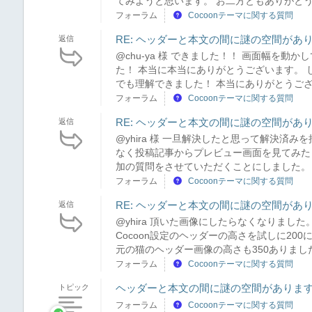
てみようと思います。 お二方ともありがと
フォーラム
Cocoonテーマに関する質問
RE: ヘッダーと本文の間に謎の空間があ
返信
@chu-ya 様 できました！！ 画面幅を
た！ 本当に本当にありがとうございます。 
でも理解できました！ 本当にありがとうご
フォーラム
Cocoonテーマに関する質問
RE: ヘッダーと本文の間に謎の空間があ
返信
@yhira 様 一旦解決したと思って解決済み
なく投稿記事からプレビュー画面を見てみた
加の質問をさせていただくことにしました。 
フォーラム
Cocoonテーマに関する質問
RE: ヘッダーと本文の間に謎の空間があ
返信
@yhira 頂いた画像にしたらなくなりま
Cocoon設定のヘッダーの高さを試しに20
元の猫のヘッダー画像の高さも350ありました。
フォーラム
Cocoonテーマに関する質問
ヘッダーと本文の間に謎の空間がありま
トピック
フォーラム
Cocoonテーマに関する質問