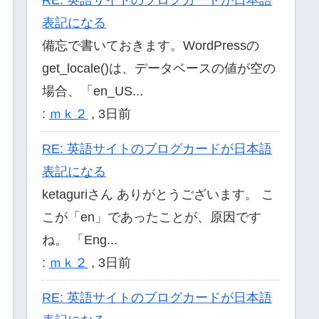
表記になる
備忘で書いておきます。WordPressの
get_locale()は、データベースの値が空の
場合、「en_US...
:
ｍｋ２
,
3日前
RE: 英語サイトのブログカードが日本語
表記になる
ketaguriさん ありがとうございます。 こ
こが「en」であったことが、原因です
ね。 「Eng...
:
ｍｋ２
,
3日前
RE: 英語サイトのブログカードが日本語