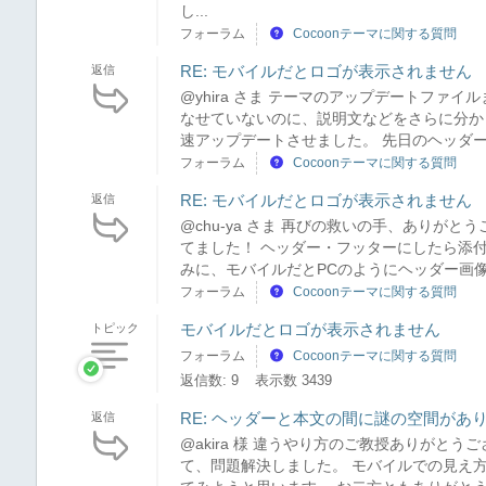
し...
フォーラム
Cocoonテーマに関する質問
RE: モバイルだとロゴが表示されません
返信
@yhira さま テーマのアップデートファ
なせていないのに、説明文などをさらに分か
速アップデートさせました。 先日のヘッダー
フォーラム
Cocoonテーマに関する質問
RE: モバイルだとロゴが表示されません
返信
@chu-ya さま 再びの救いの手、ありが
てました！ ヘッダー・フッターにしたら添付
みに、モバイルだとPCのようにヘッダー画像
フォーラム
Cocoonテーマに関する質問
モバイルだとロゴが表示されません
トピック
フォーラム
Cocoonテーマに関する質問
返信数: 9
表示数 3439
RE: ヘッダーと本文の間に謎の空間があ
返信
@akira 様 違うやり方のご教授ありがと
て、問題解決しました。 モバイルでの見え