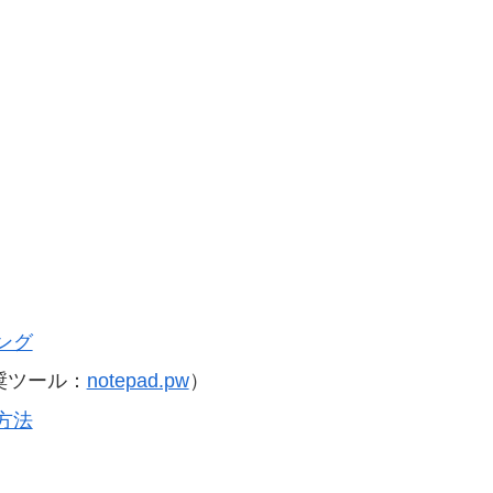
ング
奨ツール：
notepad.pw
）
方法