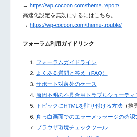
→
https://wp-cocoon.com/theme-report/
高速化設定を無効にするにはこちら。
→
https://wp-cocoon.com/theme-trouble/
フォーラム利用ガイドリンク
フォーラムガイドライン
よくある質問と答え（FAQ）
サポート対象外のケース
原因不明の不具合用トラブルシューティ
トピックにHTMLを貼り付ける方法
（推
真っ白画面でのエラーメッセージの確認
ブラウザ環境チェックツール