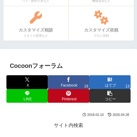
バグ・動作不良など
機能追加など
カスタマイズ相談
カスタマイズ依頼
スタイル変更など
プロに依頼
Cocoonフォーラム
X
Facebook
はてブ
16
13
LINE
Pinterest
コピー
2018.02.10
2026.04.28
サイト内検索