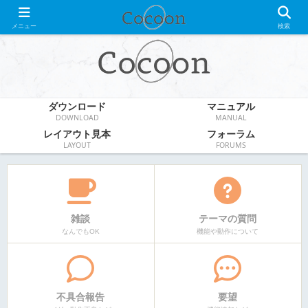
WordPress無料テーマ
メニュー
検索
ダウンロード
マニュアル
DOWNLOAD
MANUAL
レイアウト見本
フォーラム
LAYOUT
FORUMS
雑談
テーマの質問
なんでもOK
機能や動作について
不具合報告
要望