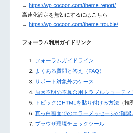
→
https://wp-cocoon.com/theme-report/
高速化設定を無効にするにはこちら。
→
https://wp-cocoon.com/theme-trouble/
フォーラム利用ガイドリンク
フォーラムガイドライン
よくある質問と答え（FAQ）
サポート対象外のケース
原因不明の不具合用トラブルシューティ
トピックにHTMLを貼り付ける方法
（推
真っ白画面でのエラーメッセージの確認
ブラウザ環境チェックツール