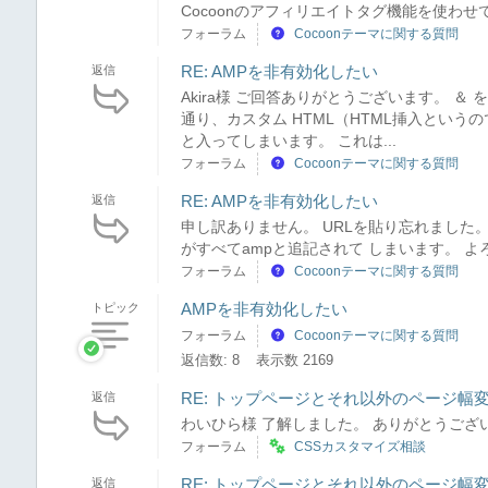
Cocoonのアフィリエイトタグ機能を使わせて い
フォーラム
Cocoonテーマに関する質問
RE: AMPを非有効化したい
返信
Akira様 ご回答ありがとうございます。 ＆ 
通り、カスタム HTML（HTML挿入という
と入ってしまいます。 これは...
フォーラム
Cocoonテーマに関する質問
RE: AMPを非有効化したい
返信
申し訳ありません。 URLを貼り忘れました
がすべてampと追記されて しまいます。 
フォーラム
Cocoonテーマに関する質問
AMPを非有効化したい
トピック
フォーラム
Cocoonテーマに関する質問
返信数: 8
表示数 2169
RE: トップページとそれ以外のページ幅
返信
わいひら様 了解しました。 ありがとうござ
フォーラム
CSSカスタマイズ相談
RE: トップページとそれ以外のページ幅
返信