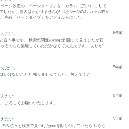
、ページ設定の「ページタイプ」を１カラム（広い）に して
でしたが、原因はわかりませんが上記ページのみ カラム幅が
 先程「ページタイプ」をデフォルトにした...
5年前
変えたい。
言う事です。 検索窓関連のcssは削除して見ましたが変
しゃるのなら無理していただかなくて大丈夫です。 ありが
5年前
変えたい。
しなければいけないことも 知りませんでした。 教えてくだ
5年前
変えたい。
しました。 よろしくお願いいたします。
5年前
変えたい。
Lのみ色々と検索で見つけたcssを貼り付けていたら 戻らな