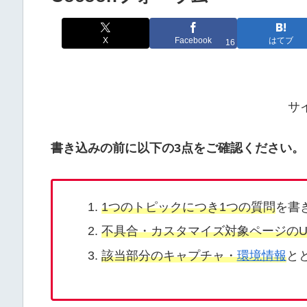
X
Facebook
はてブ
16
サ
書き込みの前に以下の3点をご確認ください。
1つのトピックにつき1つの質問
を書
不具合・カスタマイズ対象ページのU
該当部分のキャプチャ・
環境情報
と