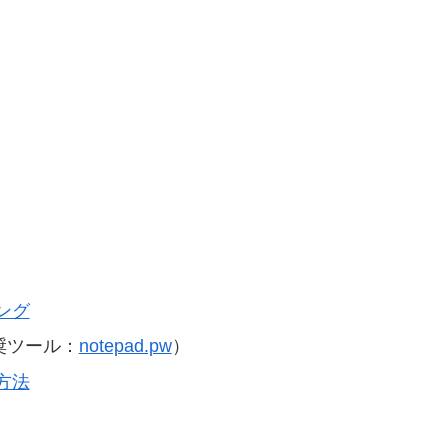
ング
奨ツール：
notepad.pw
）
方法