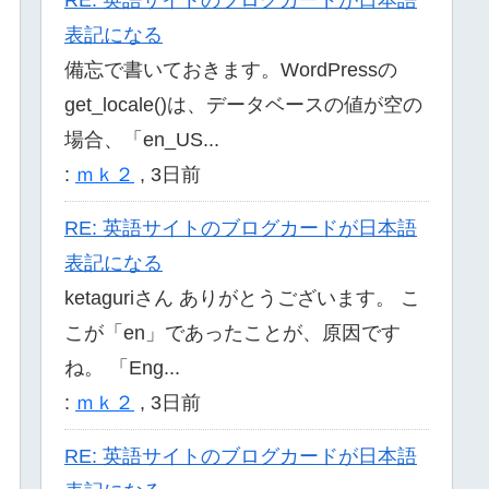
表記になる
備忘で書いておきます。WordPressの
get_locale()は、データベースの値が空の
場合、「en_US...
:
ｍｋ２
,
3日前
RE: 英語サイトのブログカードが日本語
表記になる
ketaguriさん ありがとうございます。 こ
こが「en」であったことが、原因です
ね。 「Eng...
:
ｍｋ２
,
3日前
RE: 英語サイトのブログカードが日本語