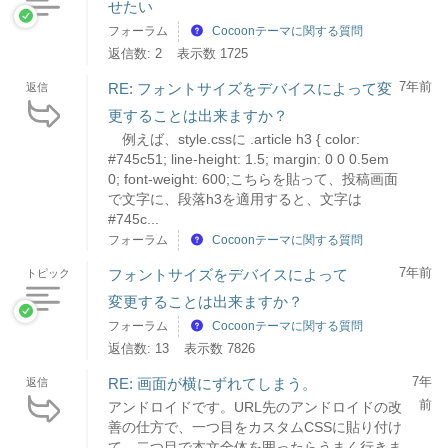
せたい
フォーラム
Cocoonテーマに関する質問
返信数: 2
表示数 1725
7年前
RE: フォントサイズをデバイスによって変
返信
更することは出来ますか？
例えば、style.cssに .article h3 { color:
#745c51; line-height: 1.5; margin: 0 0 0.5em
0; font-weight: 600;こちらを貼って、投稿画面
で文字に、段落h3を適用すると、文字は
#745c...
フォーラム
Cocoonテーマに関する質問
7年前
フォントサイズをデバイスによって
トピック
変更することは出来ますか？
フォーラム
Cocoonテーマに関する質問
返信数: 13
表示数 7826
7年
RE: 画面が横にずれてしまう。
返信
前
アンドロイドです。URL先のアンドロイドの改
善の仕方で、一つ目をカスタムCSSに貼り付け
て、二つ目で本文全体を囲ったらうまく行きま