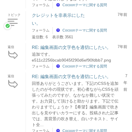
フォーラム
Cocoonテーマに関する質問
7年前
クレジットを非表示にした
トピック
い。
フォーラム
Cocoonテーマに関する質問
返信数: 6
表示数 3561
7年前
RE: 編集画面の文字色を適切にしたい。
返信
追加です。
e511c2256bcab9045f290d6ef90fdbb7.png
フォーラム
Cocoonテーマに関する質問
7
RE: 編集画面の文字色を適切にしたい。
返信
年
回答ありがとうございます。下記のCSSを追加
したのが今の現状です。初心者ながらCSSを頑
前
張ってみたのですが、なかなか難しい状況で
す。お力貸して頂けると助かります。下記で伝
わりますでしょうか？【希望】編集画面で吹き
出しを見やすいカラーにする。投稿された記事
では、黒背景の吹き替え、白いテキスト、サイ
ト全...
フォーラム
Cocoonテーマに関する質問