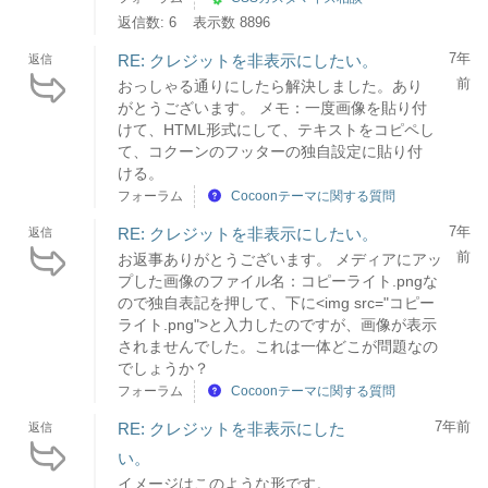
返信数: 6
表示数 8896
7年
RE: クレジットを非表示にしたい。
返信
前
おっしゃる通りにしたら解決しました。あり
がとうございます。 メモ：一度画像を貼り付
けて、HTML形式にして、テキストをコピペし
て、コクーンのフッターの独自設定に貼り付
ける。
フォーラム
Cocoonテーマに関する質問
7年
RE: クレジットを非表示にしたい。
返信
前
お返事ありがとうございます。 メディアにアッ
プした画像のファイル名：コピーライト.pngな
ので独自表記を押して、下に<img src="コピー
ライト.png">と入力したのですが、画像が表示
されませんでした。これは一体どこが問題なの
でしょうか？
フォーラム
Cocoonテーマに関する質問
7年前
RE: クレジットを非表示にした
返信
い。
イメージはこのような形です。