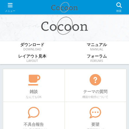
WordPress無料テーマ
メニュー
検索
ダウンロード
マニュアル
DOWNLOAD
MANUAL
レイアウト見本
フォーラム
LAYOUT
FORUMS
雑談
テーマの質問
なんでもOK
機能や動作について
不具合報告
要望