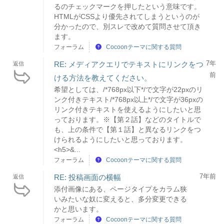
るのチェックマークを押したという意味です。
HTMLがCSSより優先されてしまうというのが
分かったので、別スレで改めて質問させて頂き
ます。
フォーラム
Cocoonテーマに関する質問
7年
RE: メディアクエリでテキストにリンクをつ
返信
前
ける方法を教えてください。
希望としては、/*768px以下*/で文字が22pxのリ
ンク付きテキスト/*768px以上*/で文字が36pxの
リンク付きテキストを使えるようにしたいと思
っております。※【第２話】などのタイトルで
も、上の条件で【第１話】と異なるリンクをつ
けられるようにしたいと思っております。
<h5>&...
フォーラム
Cocoonテーマに関する質問
7年前
RE: 投稿画面の横幅
返信
添付画像にある、ページタイプをカラム狭
いみたいな奴に変えると、多分変更できる
かと思います。
フォーラム
Cocoonテーマに関する質問