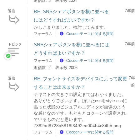
返信数: 3
表示数 2324
7年前
RE: SNSシェアボタンを横に並べる
返信
にはどうすればよいですか？
かしこまりました。検討してみます。
フォーラム
Cocoonテーマに関する質問
7年前
SNSシェアボタンを横に並べるには
トピック
どうすればよいですか？
フォーラム
Cocoonテーマに関する質問
返信数: 2
表示数 2006
7年
RE: フォントサイズをデバイスによって変更
返信
前
することは出来ますか？
テキストの大きさの設定まではわかりました。
ありがとうございます。頂いたcssをstyle.cssに
貼った状態のビジュアルエディタが画像のよう
な感じなのです。もともとコクーンで設定され
ているものだと思います。
7382ad8728a5818f3492ea004b4c84bb.png
フォーラム
Cocoonテーマに関する質問