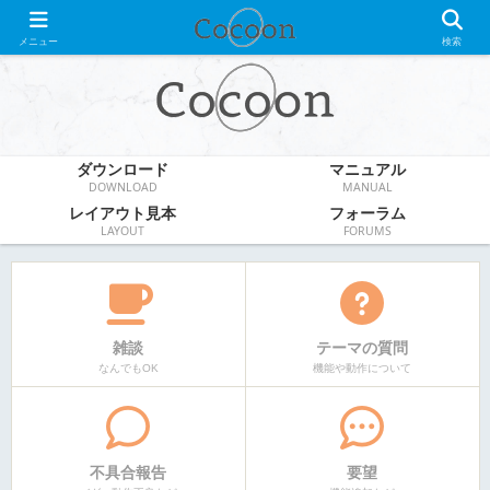
WordPress無料テーマ
メニュー
検索
ダウンロード
マニュアル
DOWNLOAD
MANUAL
レイアウト見本
フォーラム
LAYOUT
FORUMS
雑談
テーマの質問
なんでもOK
機能や動作について
不具合報告
要望