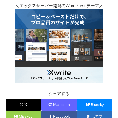
＼エックスサーバー開発のWordPressテーマ／
シェアする
X
Mastodon
Bluesky
Misskey
Facebook
はてブ