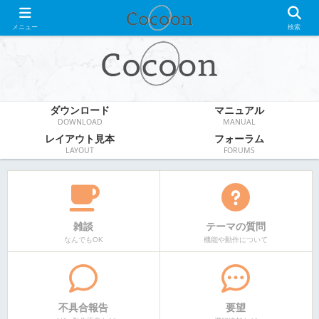
WordPress無料テーマ
メニュー
検索
ダウンロード
マニュアル
DOWNLOAD
MANUAL
レイアウト見本
フォーラム
LAYOUT
FORUMS
雑談
テーマの質問
なんでもOK
機能や動作について
不具合報告
要望