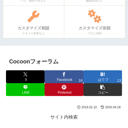
バグ・動作不良など
機能追加など
カスタマイズ相談
カスタマイズ依頼
スタイル変更など
プロに依頼
Cocoonフォーラム
X
Facebook
はてブ
16
13
LINE
Pinterest
コピー
2018.02.10
2026.04.28
サイト内検索