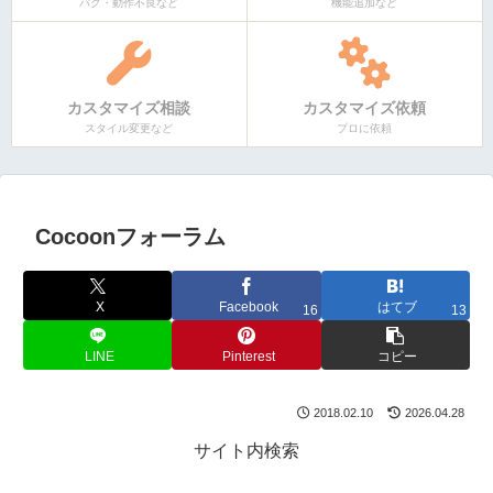
バグ・動作不良など
機能追加など
カスタマイズ相談
カスタマイズ依頼
スタイル変更など
プロに依頼
Cocoonフォーラム
X
Facebook
はてブ
16
13
LINE
Pinterest
コピー
2018.02.10
2026.04.28
サイト内検索