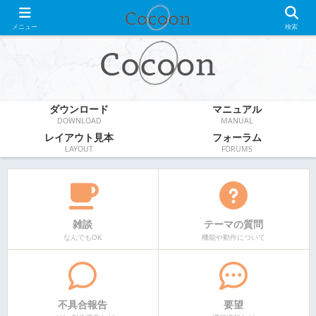
WordPress無料テーマ
メニュー
検索
ダウンロード
マニュアル
DOWNLOAD
MANUAL
レイアウト見本
フォーラム
LAYOUT
FORUMS
雑談
テーマの質問
なんでもOK
機能や動作について
不具合報告
要望