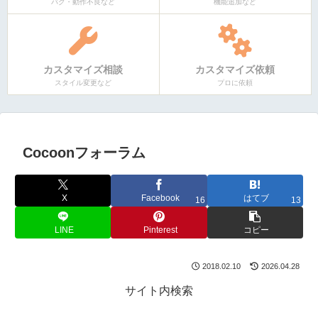
バグ・動作不良など
機能追加など
カスタマイズ相談
カスタマイズ依頼
スタイル変更など
プロに依頼
Cocoonフォーラム
X
Facebook
はてブ
16
13
LINE
Pinterest
コピー
2018.02.10
2026.04.28
サイト内検索