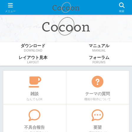
WordPress無料テーマ
メニュー
検索
ダウンロード
マニュアル
DOWNLOAD
MANUAL
レイアウト見本
フォーラム
LAYOUT
FORUMS
雑談
テーマの質問
なんでもOK
機能や動作について
不具合報告
要望