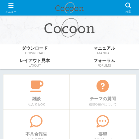
WordPress無料テーマ
メニュー
検索
ダウンロード
マニュアル
DOWNLOAD
MANUAL
レイアウト見本
フォーラム
LAYOUT
FORUMS
雑談
テーマの質問
なんでもOK
機能や動作について
不具合報告
要望