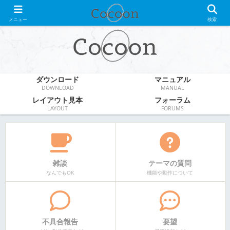
WordPress無料テーマ
メニュー
検索
ダウンロード
マニュアル
DOWNLOAD
MANUAL
レイアウト見本
フォーラム
LAYOUT
FORUMS
雑談
テーマの質問
なんでもOK
機能や動作について
不具合報告
要望