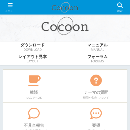
WordPress無料テーマ
メニュー
検索
ダウンロード
マニュアル
DOWNLOAD
MANUAL
レイアウト見本
フォーラム
LAYOUT
FORUMS
雑談
テーマの質問
なんでもOK
機能や動作について
不具合報告
要望