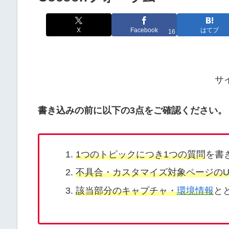
X
Facebook
はてブ
16
サ
書き込みの前に以下の3点をご確認ください。
1つのトピックにつき1つの質問
を書
不具合・カスタマイズ対象ページのU
該当部分のキャプチャ・
環境情報
と