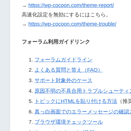
→
https://wp-cocoon.com/theme-report/
高速化設定を無効にするにはこちら。
→
https://wp-cocoon.com/theme-trouble/
フォーラム利用ガイドリンク
フォーラムガイドライン
よくある質問と答え（FAQ）
サポート対象外のケース
原因不明の不具合用トラブルシューティ
トピックにHTMLを貼り付ける方法
（推
真っ白画面でのエラーメッセージの確認
ブラウザ環境チェックツール