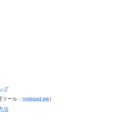
ング
奨ツール：
notepad.pw
）
方法