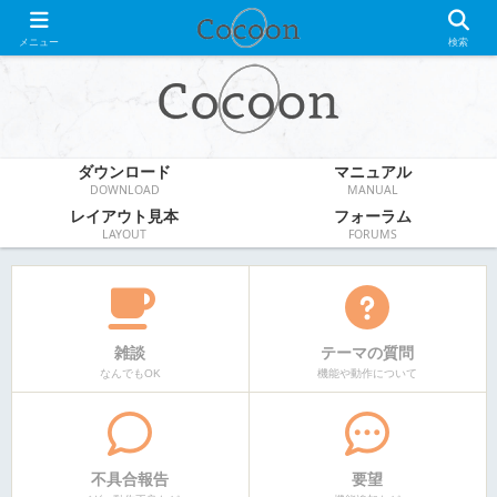
WordPress無料テーマ
メニュー
検索
ダウンロード
マニュアル
DOWNLOAD
MANUAL
レイアウト見本
フォーラム
LAYOUT
FORUMS
雑談
テーマの質問
なんでもOK
機能や動作について
不具合報告
要望