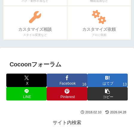
バグ・動作不良など
機能追加など
カスタマイズ相談
カスタマイズ依頼
スタイル変更など
プロに依頼
Cocoonフォーラム
X
Facebook
はてブ
16
13
LINE
Pinterest
コピー
2018.02.10
2026.04.28
サイト内検索