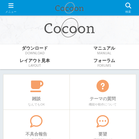
WordPress無料テーマ
メニュー
検索
ダウンロード
マニュアル
DOWNLOAD
MANUAL
レイアウト見本
フォーラム
LAYOUT
FORUMS
雑談
テーマの質問
なんでもOK
機能や動作について
不具合報告
要望