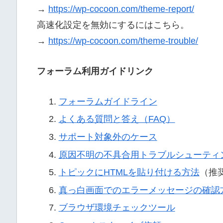
→
https://wp-cocoon.com/theme-report/
高速化設定を無効にするにはこちら。
→
https://wp-cocoon.com/theme-trouble/
フォーラム利用ガイドリンク
フォーラムガイドライン
よくある質問と答え（FAQ）
サポート対象外のケース
原因不明の不具合用トラブルシューティ
トピックにHTMLを貼り付ける方法
（推
真っ白画面でのエラーメッセージの確認
ブラウザ環境チェックツール