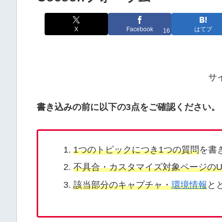
X
Facebook
はてブ
16
サ
書き込みの前に以下の3点をご確認ください。
1つのトピックにつき1つの質問
を書
不具合・カスタマイズ対象ページのU
該当部分のキャプチャ・
環境情報
と