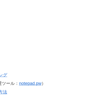
ング
奨ツール：
notepad.pw
）
方法