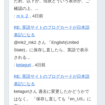
ため、以下が、現状どういう表示か、ご
確認の上、...
:
ｍｋ２
,
4日前
RE: 英語サイトのブログカードが日本語
表記になる
@mk2_mk2 さん 「English(United
State)」に保存し直したら、英語で表示
される...
:
ketaguri
,
4日前
RE: 英語サイトのブログカードが日本語
表記になる
ketaguriさん 過去に変更したかどうかで
はなく。 「保存し直しても『en_US』に