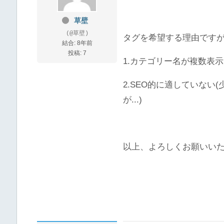
草壁
(@草壁)
タグを希望する理由です
結合: 8年前
投稿: 7
1.カテゴリー名が複数表
2.SEO的に適していな
が...)
以上、よろしくお願いい