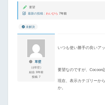
要望
最新の投稿
:
わいひら
7年前
未解決
いつも使い勝手の良いア
草壁
(@草壁)
要望なのですが、Cocoon
結合: 8年前
投稿: 7
現在、表示カテゴリーか
か。